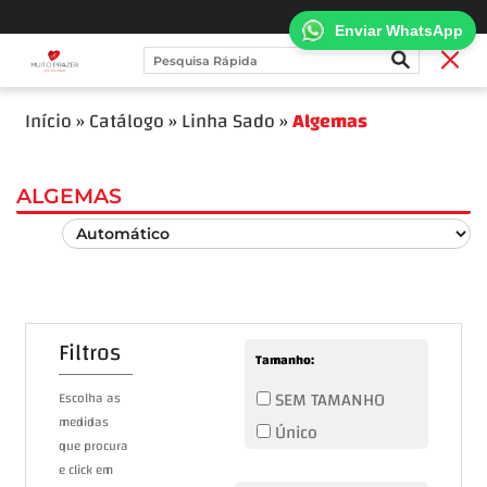
Enviar WhatsApp
Início
»
Catálogo
»
Linha Sado
»
Algemas
ALGEMAS
Filtros
Tamanho:
SEM TAMANHO
Escolha as
medidas
Único
que procura
e click em