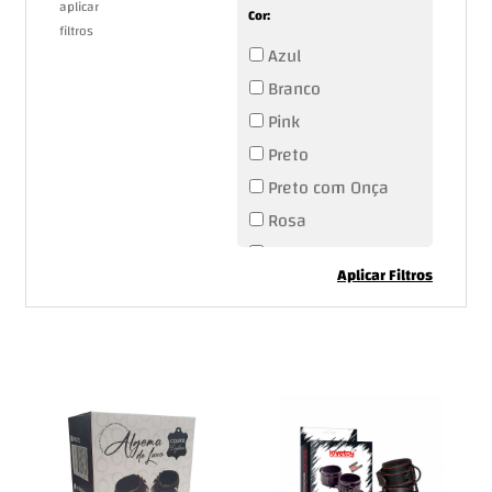
aplicar
Cor:
filtros
Azul
Branco
Pink
Preto
Preto com Onça
Rosa
Roxo
Aplicar Filtros
Vermelho